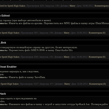
eed for Speed:High Stakes
|
Просмотров:
826
|
Загрузок:
136
|
Добавил:
Matey
|
Дата:
16.06.2012
|
Комментарии (
 Edited
д гаража (при выборе автомобиля в меню).
ивать:
Извлечь все файлы из архива. Переместить все MNU файлы в папку игры \Data\Menus,
r Speed:High Stakes
|
Просмотров:
891
|
Загрузок:
109
|
Добавил:
Matey
|
Дата:
16.06.2012
|
Комментарии (0)
n.Bnk
 стандартную полицейскую сирену на другую, более интересную.
ивать:
Переместить файл SIREN.BNK в папку Data\Audio\Sfx
r Speed:High Stakes
|
Просмотров:
830
|
Загрузок:
141
|
Добавил:
Matey
|
Дата:
16.06.2012
|
Комментарии (0)
heat Enabler
дение карьеры и, как следствие,
дов.
ивать:
Извлечь файл в папку SaveData.
r Speed:High Stakes
|
Просмотров:
3137
|
Загрузок:
477
|
Добавил:
Matey
|
Дата:
16.06.2012
|
Комментарии (0)
 Hack
 вам ездить в преследовании на
edes.
ивать:
Извлеките все файлы в папку с игрой и запустите оттуда hp4hack.bat. Потверждайте