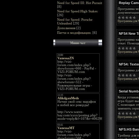
Need for Speed III: Hot Pursuit
Replay Came
[8]
Программа мож
Need for Speed:High Stakes
документация 
[26]
Need for Speed: Porsche
Программы для N
Unleashed
[29]
Дополнения
[2]
Патчи и модификации.
[6]
NFS4 New T
Программа на 
Мини-чат
откат. Помощь
Программы для N
NFS4: Texte
Программа дл
Программы для N
Serial Numb
Когда устанав
игра будет вы
С помощью эт
заменить сер
Программы для N
NFS:HS Ban
Трейнер для и