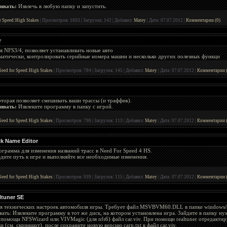
ивать:
Извлечь в любую папку и запустить.
r Speed:High Stakes
|
Просмотров:
1603
|
Загрузок:
142
|
Добавил:
Matey
|
Дата:
07.07.2012
|
Комментарии (0)
r
 NFS3/4, позволяет устанавливать новые авто
матически, контролировать серийные номера машин и несколько других полезных функци
eed for Speed:High Stakes
|
Просмотров:
784
|
Загрузок:
145
|
Добавил:
Matey
|
Дата:
07.07.2012
|
Комментарии (
торая позволяет смешивать ваши трассы (и траффик).
ивать:
Извлеките программу в папку с игрой.
eed for Speed:High Stakes
|
Просмотров:
790
|
Загрузок:
113
|
Добавил:
Matey
|
Дата:
07.07.2012
|
Комментарии (
k Name Editor
грамма для изменения названий трасс в Need For Speed 4 HS.
едите путь к игре и выполняйте все необходимые изменения.
eed for Speed:High Stakes
|
Просмотров:
939
|
Загрузок:
115
|
Добавил:
Matey
|
Дата:
07.07.2012
|
Комментарии (
tuner SE
я технических настроек автомобиля игры. Требует файл MSVBVM60.DLL в папке windows/
вать: Извлеките программу в тот же диск, на котором установлена игра. Зайдите в папку н
 помощи NFSWizard или VIVMagic (для nfs6) файл car.viv. При помощи realtuner отредакти
и (см. скриншот), после сохраните новую версию carp.txt в файл car.viv.