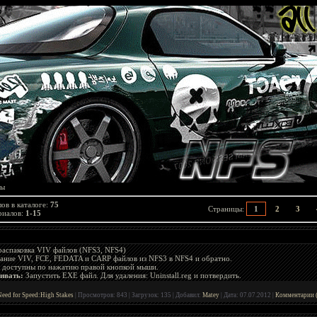
лы
ов в каталоге
:
75
Страницы
:
1
2
3
риалов
:
1-15
 распаковка VIV файлов (NFS3, NFS4)
вание VIV, FCE, FEDATA и CARP файлов из NFS3 в NFS4 и обратно.
и доступны по нажатию правой кнопкой мыши.
ивать:
Запустить EXE файл. Для удаления: Uninstall.reg и потвердить.
eed for Speed:High Stakes
|
Просмотров:
843
|
Загрузок:
135
|
Добавил:
Matey
|
Дата:
07.07.2012
|
Комментарии (