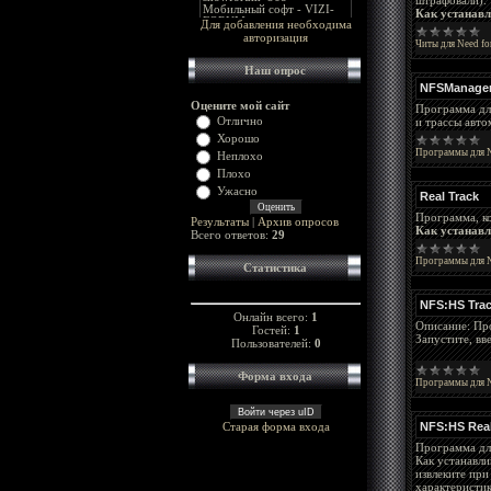
штрафовали).
Как устанавл
Для добавления необходима
авторизация
Читы для Need fo
Наш опрос
NFSManage
Оцените мой сайт
Программа для
Отлично
и трассы авто
Хорошо
Программы для N
Неплохо
Плохо
Ужасно
Real Track
Программа, ко
Результаты
|
Архив опросов
Как устанавл
Всего ответов:
29
Программы для N
Статистика
NFS:HS Trac
Онлайн всего:
1
Описание: Про
Гостей:
1
Запустите, вв
Пользователей:
0
Форма входа
Программы для N
Войти через uID
Старая форма входа
NFS:HS Real
Программа дл
Как устанавли
извлеките при
характеристик