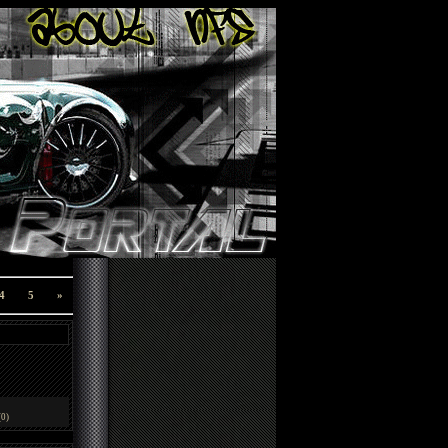
4
5
»
0)