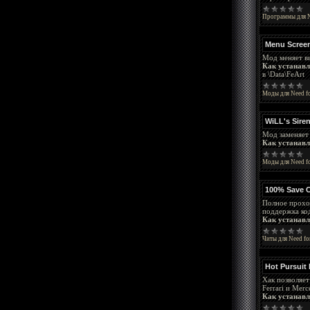
Программы для N
Menu Screen
Мод меняет ви
Как устанавл
в \Data\FeArt
Моды для Need fo
WiLL's Sire
Мод заменяет
Как устанавл
Моды для Need fo
100% Save C
Полное прохож
поддержка ко
Как устанавл
Читы для Need fo
Hot Pursuit
Хак позволяет
Ferrari и Merc
Как устанавл