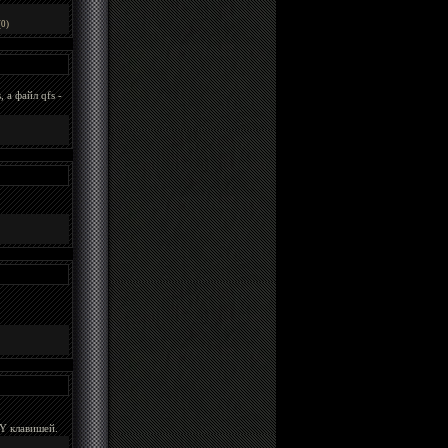
0)
 а файл qfs -
 Y клавишей.