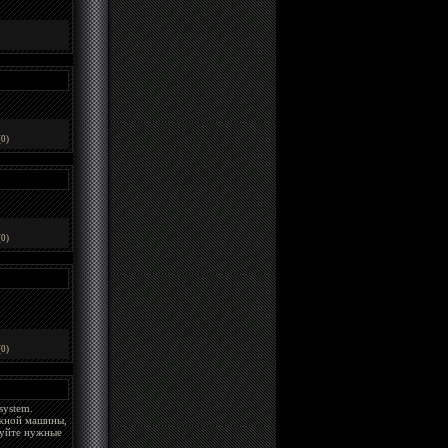
0)
0)
0)
system.
ужной машины,
руйте нужные