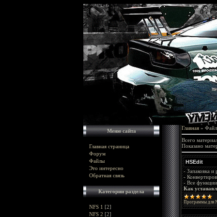
Главная
»
Фай
Меню сайта
Всего материал
Показано мате
Главная страница
Форум
Файлы
HSEdit
Это интересно
- Запаковка и
Обратная связь
- Конвертиро
- Все функци
Как устанавл
Категории раздела
Программы для N
NFS 1
[2]
NFS 2
[2]