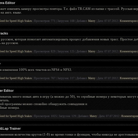
ra Editor
ет изменять камеру просмотра повтора. Т.е. файл TR.CAM из папки с трассой. Русская вер
на англ. языке.
eed for Speed:High Stakes
|
Просмотров:
771
|
Загрузок:
108
|
Добавил:
Matey
|
Дата:
07.07.2012
|
Комментарии (
racks
русском, которая помогает автоматизировать процесс добавления новых трасс. Простое до
 на русском.
eed for Speed:High Stakes
|
Просмотров:
829
|
Загрузок:
125
|
Добавил:
Matey
|
Дата:
07.07.2012
|
Комментарии (
r
я изменения 100% всех текстов из NFS4 и NFS3.
eed for Speed:High Stakes
|
Просмотров:
767
|
Загрузок:
117
|
Добавил:
Matey
|
Дата:
07.07.2012
|
Комментарии (
er Editor
ливаешь много новых авто в игру (а можно до 50), то серийные номера у некоторых могут с
летать.
ой программы можно спокойно обнаружить совпадения и
ийные номера.
eed for Speed:High Stakes
|
Просмотров:
1025
|
Загрузок:
129
|
Добавил:
Matey
|
Дата:
07.07.2012
|
Комментарии
&Lap Trainer
зменения количества кругов (1-8) во время гонки и функция, чтобы никогда не арестовывали