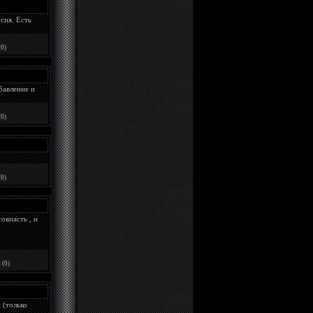
сия. Есть
0)
бавление и
0)
0)
овпаcть , и
 (0)
 (только